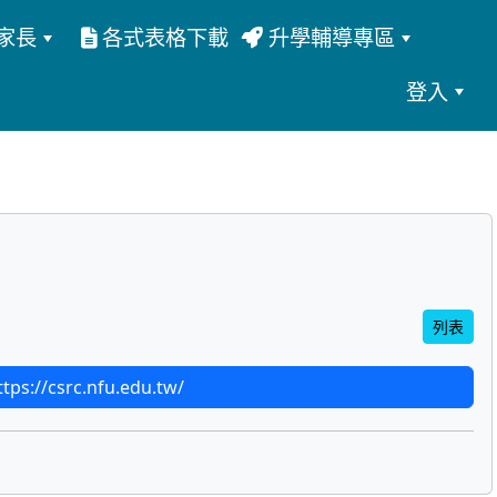
家長
各式表格下載
升學輔導專區
登入
列表
s://csrc.nfu.edu.tw/