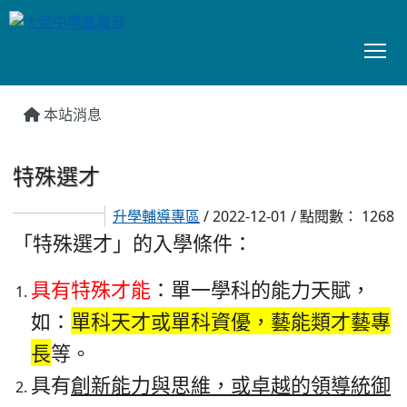
To
:::
本站消息
特殊選才
升學輔導專區
/ 2022-12-01 / 點閱數： 1268
「特殊選才」的入學條件：
具有特殊才能
：單一學科的能力天賦，
如
：
單科天才或單科資優，藝能類才藝專
長
等。
具有
創新能力與思維，或卓越的領導統御