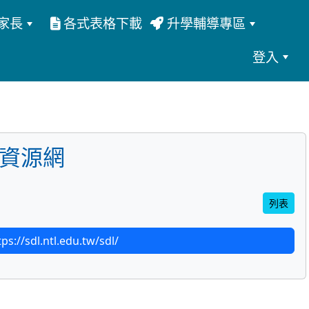
家長
各式表格下載
升學輔導專區
登入
資源網
列表
://sdl.ntl.edu.tw/sdl/