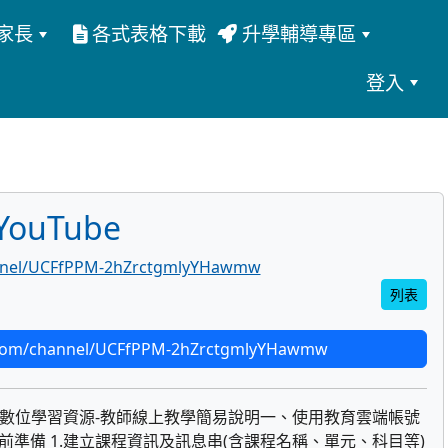
家長
各式表格下載
升學輔導專區
登入
ouTube
annel/UCFfPPM-2hZrctgmlyYHawmw
列表
com/channel/UCFfPPM-2hZrctgmlyYHawmw
登入因材網數位學習資源-教師線上教學簡易說明一、使用教育雲端帳號
om進行課前準備 1.建立課程資訊及訊息串(含課程名稱、單元、科目等)