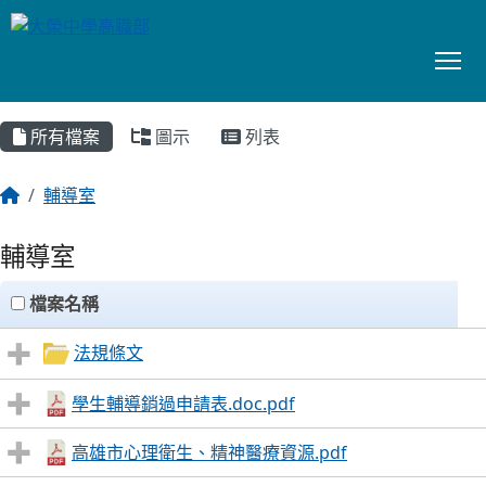
To
:::
所有檔案
圖示
列表
輔導室
輔導室
clickAll
檔案名稱
法規條文
學生輔導銷過申請表.doc.pdf
高雄市心理衛生、精神醫療資源.pdf