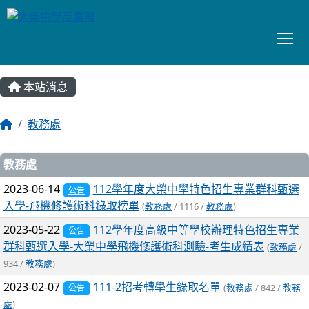
To
:::
本站消息
教務處
文章列表
教務處
2023-06-14
112學年度大榮中學特色招生專業群科甄選
公告
入學-飛機修護術科錄取榜單
(
教務處
/ 1116 /
教務處
)
2023-05-22
112學年度高級中等學校辦理特色招生專業
公告
群科甄選入學-大榮中學飛機修護術科測驗-考生成績表
(
教務處
/
934 /
教務處
)
2023-02-07
111-2招考轉學生錄取名單
(
教務處
/ 842 /
教務
公告
處
)