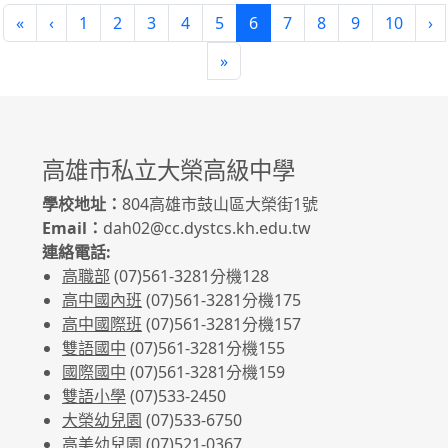
(current)
«
‹
1
2
3
4
5
6
7
8
9
10
›
»
高雄市私立大榮高級中學
學校地址：
804高雄市鼓山區大榮街1號
Email：
dah02@cc.dystcs.kh.edu.tw
連絡電話:
高職部
(07)561-3281
分機128
高中國內班
(07)561-3281
分機175
高中國際班
(07)561-3281
分機157
雙語國中
(07)561-3281分機155
國際國中
(07)561-3281分機159
雙語小學
(07)533-2450
大榮幼兒園
(07)533-6750
高美幼兒園
(07)521-0367