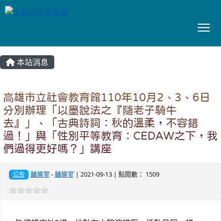
To
:::
本站消息
高雄市立社會教育館110年10月2、3、6日
分別辦理「以墨說法之『隨老子騎牛
去』」、「古典詩詞：秋的溫柔，不容錯
過！」與「性別平等教育：CEDAW之下，我
們過得更好嗎？」講座
輔導室
-
輔導室
| 2021-09-13 | 點閱數： 1509
公告