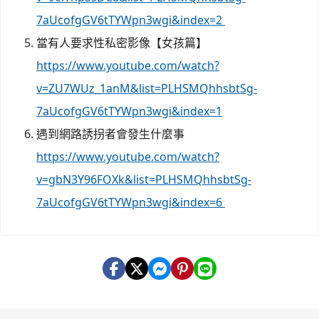
7aUcofgGV6tTYWpn3wgi&index=2
當有人要求性私密影像【女孩篇】
https://www.youtube.com/watch?
v=ZU7WUz_1anM&list=PLHSMQhhsbtSg-
7aUcofgGV6tTYWpn3wgi&index=1
遇到網路誘拐者會發生什麼事
https://www.youtube.com/watch?
v=gbN3Y96FOXk&list=PLHSMQhhsbtSg-
7aUcofgGV6tTYWpn3wgi&index=6