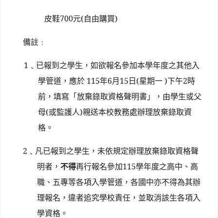
皮鞋
700
元
(
自由購買
)
備註﹕
1
﹑已報到之學生，如欲報名參加本學年度之其他入
學管道，應於 115年6月15日(星期
一
)
下午2時
前，填寫「放棄錄取資格聲明書」，由學生或父
母(或監護人)親送本校教務處辦理放棄錄取資
格。
2
﹑凡已報到之學生，未依規定辦理放棄錄取資格聲
明者，
不得
再行報名參加115學年度之高中、高
職、五專等各項入學管道，各國中亦不得為其辦
理報名，違者追究學校責任，並取消該生各項入
學資格。