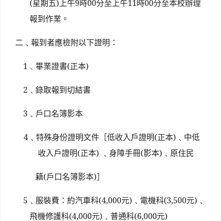
(星期
五
)
上午9時00分至上午11時00分至本校辦理
報到作業。
二﹑報到者應檢附以下證明：
1
﹑
畢業證書(正本)
2
﹑錄取報到切結書
3
﹑戶口名簿影本
4
﹑特殊身份證明文件［低收入戶證明(正本)﹑中低
收入戶證明(正本) ﹑身障手冊(影本)﹑原住民
籍(戶口名簿影本)］
5
﹑服裝費：
約
汽車科(4,000元)﹑電機科(3,500元)﹑
飛機修護科(4,000元)﹑普通科(6,000元)