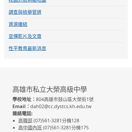
校園危險熱點地圖
調查與檢舉管道
資源連結
宣傳影片及文章
性平教育最新消息
高雄市私立大榮高級中學
學校地址：
804高雄市鼓山區大榮街1號
Email：
dah02@cc.dystcs.kh.edu.tw
連絡電話:
高職部
(07)561-3281
分機128
高中國內班
(07)561-3281
分機175